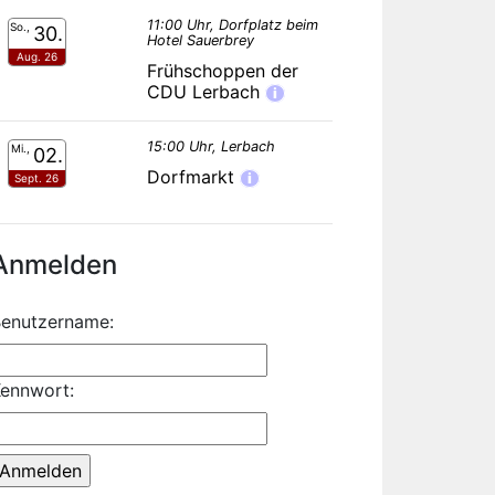
11:00 Uhr, Dorfplatz beim
So.,
30.
Hotel Sauerbrey
Aug. 26
Frühschoppen der
CDU Lerbach
i
15:00 Uhr, Lerbach
Mi.,
02.
Dorfmarkt
i
Sept. 26
Anmelden
enutzername:
ennwort: