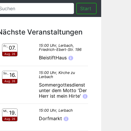
Start
Nächste Veranstaltungen
15:00 Uhr, Lerbach,
Fr.,
07.
Friedrich-Ebert-Str. 196
Aug. 26
BleistiftHaus
i
15:00 Uhr, Kirche zu
So.,
16.
Lerbach
Aug. 26
Sommergottesdienst
unter dem Motto 'Der
Herr ist mein Hirte'
i
15:00 Uhr, Lerbach
Mi.,
19.
Dorfmarkt
i
Aug. 26