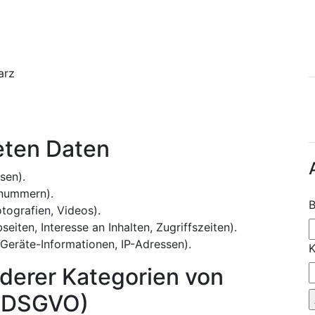
arz
eten Daten
sen).
nnummern).
B
otografien, Videos).
iten, Interesse an Inhalten, Zugriffszeiten).
Geräte-Informationen, IP-Adressen).
K
derer Kategorien von
1 DSGVO)