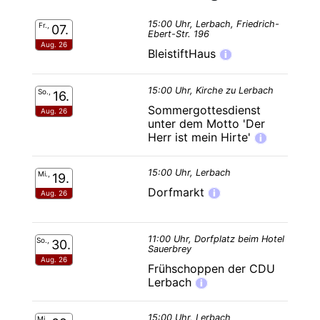
15:00 Uhr, Lerbach, Friedrich-
Fr.,
07.
Ebert-Str. 196
Aug. 26
BleistiftHaus
i
15:00 Uhr, Kirche zu Lerbach
So.,
16.
Sommergottesdienst
Aug. 26
unter dem Motto 'Der
Herr ist mein Hirte'
i
15:00 Uhr, Lerbach
Mi.,
19.
Dorfmarkt
i
Aug. 26
11:00 Uhr, Dorfplatz beim Hotel
So.,
30.
Sauerbrey
Aug. 26
Frühschoppen der CDU
Lerbach
i
15:00 Uhr, Lerbach
Mi.,