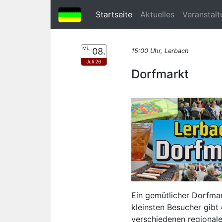
(current)
Startseite
Aktuelles
Veranstal
Mi.,
08.
15:00 Uhr, Lerbach
Juli 26
Dorfmarkt
Ein gemütlicher Dorfmark
kleinsten Besucher gib
verschiedenen regional