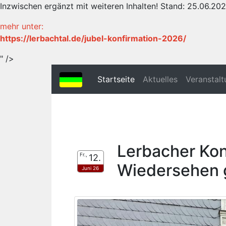
Inzwischen ergänzt mit weiteren Inhalten! Stand: 25.06.20
mehr unter:
https://lerbachtal.de/jubel-konfirmation-2026/
" />
(current)
Startseite
Aktuelles
Veranstal
Lerbacher Ko
Fr.,
12.
Wiedersehen ge
Juni 26