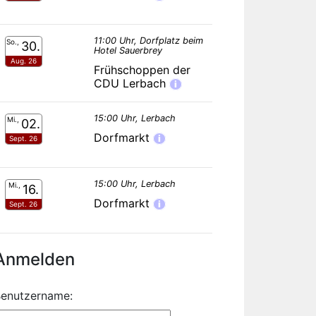
11:00 Uhr, Dorfplatz beim
So.,
30.
Hotel Sauerbrey
Aug. 26
Frühschoppen der
CDU Lerbach
i
15:00 Uhr, Lerbach
Mi.,
02.
Dorfmarkt
i
Sept. 26
15:00 Uhr, Lerbach
Mi.,
16.
Dorfmarkt
i
Sept. 26
Anmelden
enutzername: