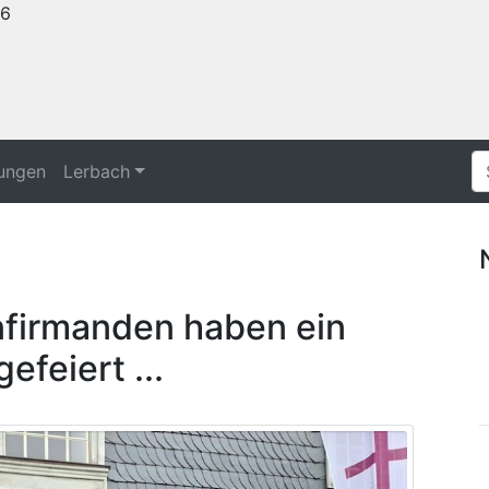
26
tungen
Lerbach
nfirmanden haben ein
feiert ...